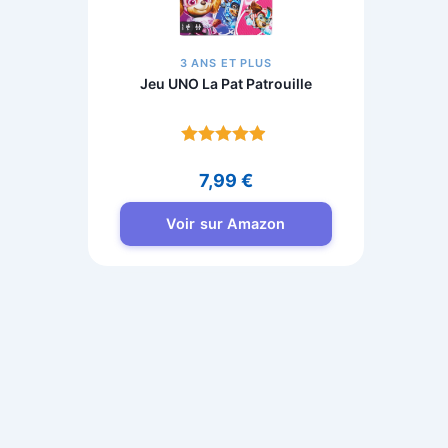
3 ANS ET PLUS
Jeu UNO La Pat Patrouille
Note
4.7
7,99
€
sur 5
Voir sur Amazon