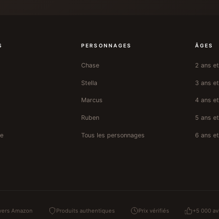
S
PERSONNAGES
ÂGES
Chase
2 ans et
Stella
3 ans et
Marcus
4 ans et
Ruben
5 ans et
re
Tous les personnages
6 ans et
 vers Amazon
Produits authentiques
Prix vérifiés
+5 000 avi