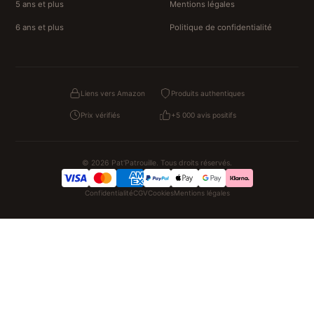
5 ans et plus
Mentions légales
6 ans et plus
Politique de confidentialité
Liens vers Amazon
Produits authentiques
Prix vérifiés
+5 000 avis positifs
© 2026 Pat'Patrouille. Tous droits réservés.
Confidentialité
CGV
Cookies
Mentions légales
NOS UNIVERS PARTENAIRES
Pat Patrouille
PAW Patrol Shop
Lilo et Stitch
Zootopie
Novelmore
Figurine One Piece
Hot Wheels
Lego
KPop Demon Hunters
Idées cadeaux enfants
Autocadeau
Autocadeau.fr
1000 Stylos
Acheter Chaussons
Buy Slippers
Valise
Montre
Achat France