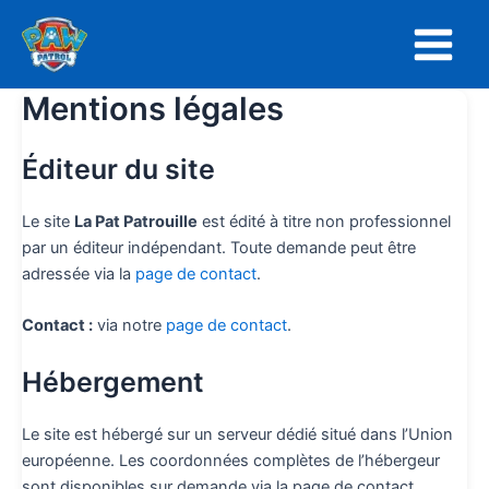
Aller
Main
au
Menu
contenu
Mentions légales
Éditeur du site
Le site
La Pat Patrouille
est édité à titre non professionnel
par un éditeur indépendant. Toute demande peut être
adressée via la
page de contact
.
Contact :
via notre
page de contact
.
Hébergement
Le site est hébergé sur un serveur dédié situé dans l’Union
européenne. Les coordonnées complètes de l’hébergeur
sont disponibles sur demande via la page de contact.