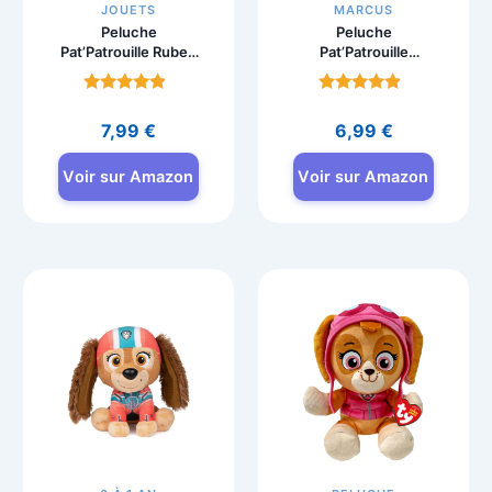
JOUETS
MARCUS
Peluche
Peluche
Pat’Patrouille Ruben
Pat’Patrouille
15cm à
Marcus 15cm à
Collectionner
Collectionner
Note
Note
4.5
4.5
7,99
€
6,99
€
sur 5
sur 5
Voir sur Amazon
Voir sur Amazon