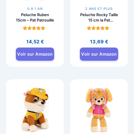
0 À 1 AN
2 ANS ET PLUS
Peluche Ruben
Peluche Rocky Taille
15cm – Pat Patrouille
15 cm la Pat
Patrouille
Note
Note
4.7
4.7
14,52
€
13,69
€
sur 5
sur 5
Voir sur Amazon
Voir sur Amazon