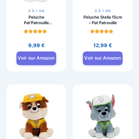
0 À 1 AN
0 À 1 AN
Peluche
Peluche Stella 15cm
Pat’Patrouille
– Pat Patrouille
Marcus 15 cm
GUND
Note
Note
4.7
4.7
9,99
€
12,99
€
sur 5
sur 5
Voir sur Amazon
Voir sur Amazon