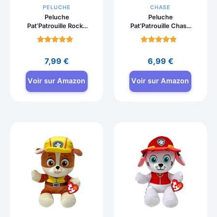
PELUCHE
CHASE
Peluche
Peluche
Pat’Patrouille Rocky
Pat’Patrouille Chase
15cm à
15cm à
Collectionner
Collectionner
Note
Note
4.5
4.5
7,99
€
6,99
€
sur 5
sur 5
Voir sur Amazon
Voir sur Amazon