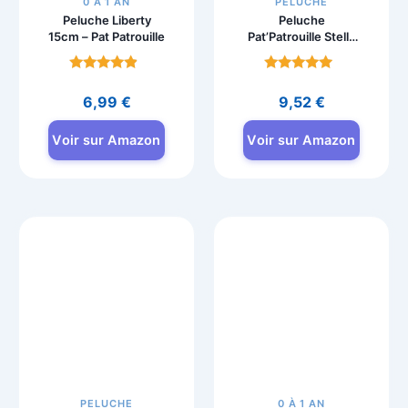
0 À 1 AN
PELUCHE
Peluche Liberty
Peluche
15cm – Pat Patrouille
Pat’Patrouille Stella
15cm à
Collectionner
Note
Note
4.5
4.6
6,99
€
9,52
€
sur 5
sur 5
Voir sur Amazon
Voir sur Amazon
PELUCHE
0 À 1 AN