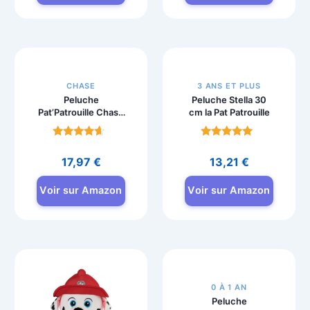
Peluche
Peluche
Pat’Patrouille Chase
Pat’Patrouille
Yeux Scintillants 24
Tracker 15 cm
cm
Note
Note
4.4
4.8
19,36
€
9,21
€
sur 5
sur 5
Voir sur Amazon
Voir sur Amazon
CHASE
3 ANS ET PLUS
Peluche
Peluche Stella 30