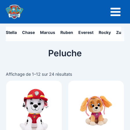
Aller
Main
au
Menu
contenu
Stella
Chase
Marcus
Ruben
Everest
Rocky
Zuma
Peluche
Affichage de 1–12 sur 24 résultats