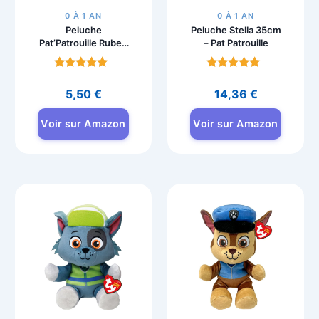
0 À 1 AN
0 À 1 AN
Peluche
Peluche Stella 35cm
Pat’Patrouille Ruben
– Pat Patrouille
25 cm GUND
Note
Note
4.8
4.8
5,50
€
14,36
€
sur 5
sur 5
Voir sur Amazon
Voir sur Amazon