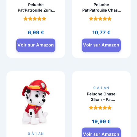
Peluche
Peluche
Pat’Patrouille Zuma
Pat’Patrouille Chase
15cm à
25 cm GUND
Collectionner
Note
Note
4.6
4.8
6,99
€
10,77
€
sur 5
sur 5
Voir sur Amazon
Voir sur Amazon
0 À 1 AN
0 À 1 AN