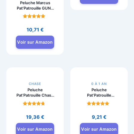
Peluche Marcus
Peluche Chase
Pat’Patrouille GUND
35cm – Pat
25 cm, dès la
Patrouille
naissance
Note
Note
4.8
4.8
10,71
€
19,99
€
sur 5
sur 5
Voir sur Amazon
Voir sur Amazon
CHASE
0 À 1 AN