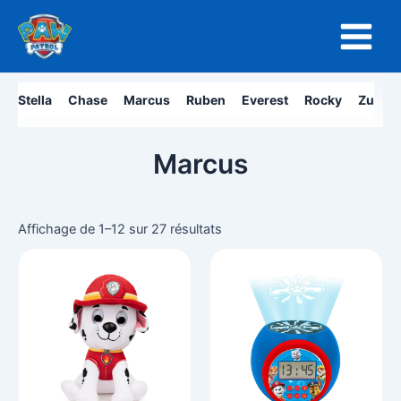
Aller
Main
au
Menu
contenu
Stella
Chase
Marcus
Ruben
Everest
Rocky
Zuma
Marcus
Affichage de 1–12 sur 27 résultats