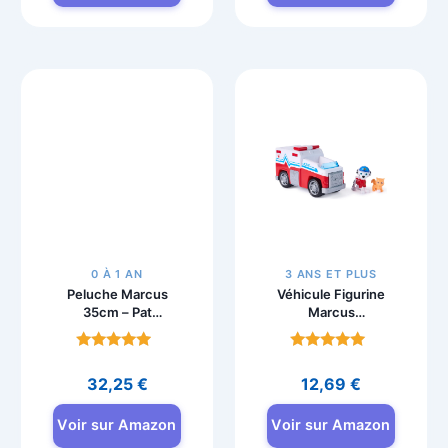
Conteuse à
3 véhicules à retro-
Histoires de
friction – Pat
Marcus, Boîte à
Patrouille
Histoires Veilleuse –
Note
Note
Pat Patrouille
4.8
4.6
25,12
€
21,92
€
sur 5
sur 5
Voir sur Amazon
Voir sur Amazon
0 À 1 AN
3 ANS ET PLUS
Peluche Marcus
Véhicule Figurine