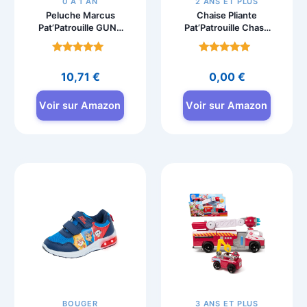
0 À 1 AN
2 ANS ET PLUS
Peluche Marcus
Chaise Pliante
Pat’Patrouille GUND
Pat’Patrouille Chase
25 cm, dès la
et Marcus avec
naissance
Accoudoirs
Note
Note
4.8
4.7
10,71
€
0,00
€
sur 5
sur 5
Voir sur Amazon
Voir sur Amazon
BOUGER
3 ANS ET PLUS