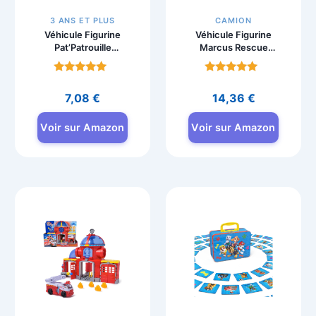
3 ANS ET PLUS
CAMION
Véhicule Figurine
Véhicule Figurine
Pat’Patrouille
Marcus Rescue
Marcus – Voiture à
Wheels, Jouet
Collectionner
Enfant 3 ans – Pat
Note
Note
Patrouille
4.8
4.8
7,08
€
14,36
€
sur 5
sur 5
Voir sur Amazon
Voir sur Amazon