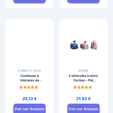
Ensemble Bonnet
Livre La Pat
Écharpe Gants
Patrouille, Super
Pat’Patrouille
pompier avec
Garçon
Marcus
Note
Note
4.4
4.8
12,59
€
14,36
€
sur 5
sur 5
Voir sur Amazon
Voir sur Amazon
3 ANS ET PLUS
CHASE