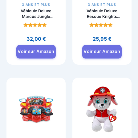
3 ANS ET PLUS
3 ANS ET PLUS
Véhicule Deluxe
Véhicule Deluxe
Marcus Jungle
Rescue Knights
Pups, jouet la Pat
Pat’Patrouille
Patrouille
Marcus
Note
Note
4.8
4.7
32,00
€
25,95
€
sur 5
sur 5
Voir sur Amazon
Voir sur Amazon