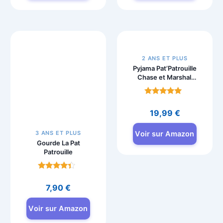
35cm – Pat
Marcus
Patrouille
Pat’Patrouille Search
& Rescue Mission
Note
Note
Détectives
4.6
4.7
32,25
€
12,69
€
sur 5
sur 5
Voir sur Amazon
Voir sur Amazon
3 ANS ET PLUS
2 ANS ET PLUS
Gourde La Pat
Pyjama Pat’Patrouille