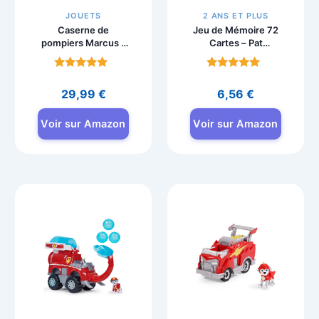
JOUETS
2 ANS ET PLUS
Caserne de
Jeu de Mémoire 72
pompiers Marcus –
Cartes – Pat
Pat Patrouille
Patrouille
Note
Note
4.8
4.7
29,99
€
6,56
€
sur 5
sur 5
Voir sur Amazon
Voir sur Amazon