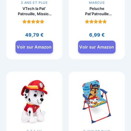
3 ANS ET PLUS
MARCUS
VTech la Pat’
Peluche
Patrouille, Mission
Pat’Patrouille
Pilote 2 en 1,
Marcus 15cm à
Simulateur de
Collectionner
Note
Note
Conduite – Pat
4.6
4.5
49,79
€
6,99
€
Patrouille
sur 5
sur 5
Voir sur Amazon
Voir sur Amazon