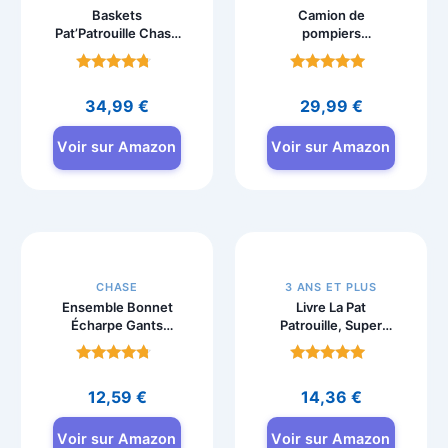
Baskets
Camion de
Pat’Patrouille Chase
pompiers
et Marshall
Pat’Patrouille Fire
lumineuses garçon
Rescue avec
Note
Note
figurine Marcus,
4.4
4.8
34,99
€
29,99
€
effets sonores et
sur 5
sur 5
lumineux
Voir sur Amazon
Voir sur Amazon
CHASE
3 ANS ET PLUS