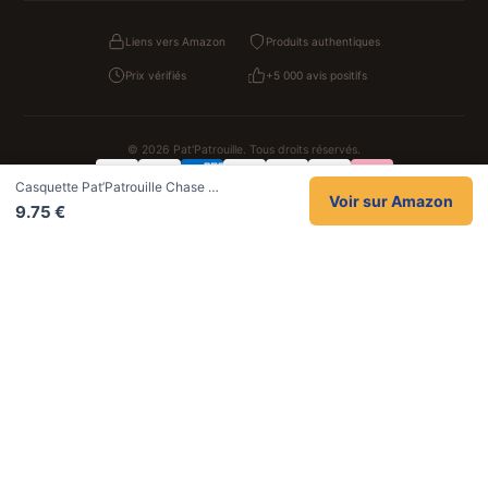
Liens vers Amazon
Produits authentiques
Prix vérifiés
+5 000 avis positifs
© 2026 Pat'Patrouille. Tous droits réservés.
Casquette Pat’Patrouille Chase …
Confidentialité
CGV
Cookies
Mentions légales
Voir sur Amazon
9.75 €
NOS UNIVERS PARTENAIRES
Pat Patrouille
PAW Patrol Shop
Lilo et Stitch
Zootopie
Novelmore
Figurine One Piece
Hot Wheels
Lego
KPop Demon Hunters
Idées cadeaux enfants
Autocadeau
Autocadeau.fr
1000 Stylos
Acheter Chaussons
Buy Slippers
Valise
Montre
Achat France
ShoppingNet
AirTag Apple
Cartouches Imprimante
Piles & Batteries
Finance Auto Maison
FIFA FC 26
IndexAI
SEO Hotline
Brainstorm Books
Faits Divers
Up Life
100g
Tout sur Dieu
Sacha Ramsey
Century Old Cards
Black Dawn
Skincare & Makeup
Meilleurs outils IA