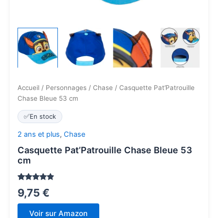
Accueil
/
Personnages
/
Chase
/ Casquette Pat’Patrouille
Chase Bleue 53 cm
✅
En stock
2 ans et plus
,
Chase
Casquette Pat’Patrouille Chase Bleue 53
cm
Noté
58
4.7
9,75
€
sur 5
basé sur
notations
Voir sur Amazon
client