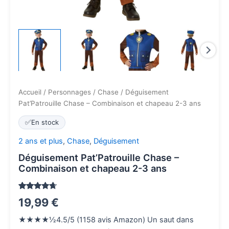
Accueil
/
Personnages
/
Chase
/ Déguisement
Pat’Patrouille Chase – Combinaison et chapeau 2-3 ans
✅
En stock
2 ans et plus
,
Chase
,
Déguisement
Déguisement Pat’Patrouille Chase –
Combinaison et chapeau 2-3 ans
Noté
1158
4.5
19,99
€
sur 5
basé sur
notations
★★★★½4.5/5 (1158 avis Amazon) Un saut dans
client