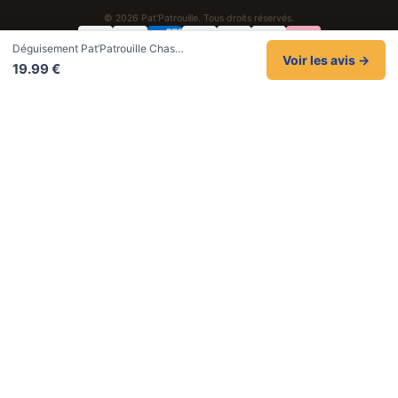
© 2026 Pat'Patrouille. Tous droits réservés.
Déguisement Pat’Patrouille Chas…
Confidentialité
CGV
Cookies
Mentions légales
Voir les avis →
19.99 €
NOS UNIVERS PARTENAIRES
Pat Patrouille
PAW Patrol Shop
Lilo et Stitch
Zootopie
Novelmore
Figurine One Piece
Hot Wheels
Lego
KPop Demon Hunters
Idées cadeaux enfants
Autocadeau
Autocadeau.fr
1000 Stylos
Acheter Chaussons
Buy Slippers
Valise
Montre
Achat France
ShoppingNet
AirTag Apple
Cartouches Imprimante
Piles & Batteries
Finance Auto Maison
FIFA FC 26
IndexAI
SEO Hotline
Brainstorm Books
Faits Divers
Up Life
100g
Tout sur Dieu
Sacha Ramsey
Century Old Cards
Black Dawn
Skincare & Makeup
Meilleurs outils IA
Belles citations
Datastats
Céline en citations
En tant que Partenaire Amazon, je réalise un bénéfice sur les achats remplissant
les conditions applicables.