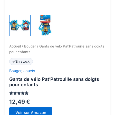
Accueil
/
Bouger
/ Gants de vélo Pat’Patrouille sans doigts
pour enfants
✅
En stock
Bouger
,
Jouets
Gants de vélo Pat’Patrouille sans doigts
pour enfants
Noté
74
4.5
12,49
€
sur 5
basé sur
notations
Voir sur Amazon
client