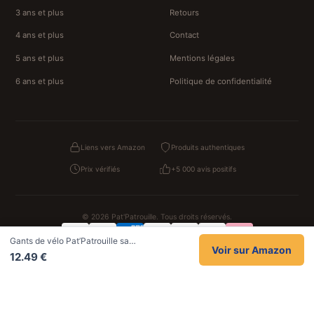
3 ans et plus
Retours
4 ans et plus
Contact
5 ans et plus
Mentions légales
6 ans et plus
Politique de confidentialité
Liens vers Amazon
Produits authentiques
Prix vérifiés
+5 000 avis positifs
© 2026 Pat'Patrouille. Tous droits réservés.
Gants de vélo Pat’Patrouille sa…
Confidentialité
CGV
Cookies
Mentions légales
Voir sur Amazon
12.49 €
NOS UNIVERS PARTENAIRES
Pat Patrouille
PAW Patrol Shop
Lilo et Stitch
Zootopie
Novelmore