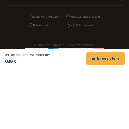
Liens vers Amazon
Produits authentiques
Prix vérifiés
+5 000 avis positifs
© 2026 Pat'Patrouille. Tous droits réservés.
Jeu de société Pat’Patrouille T…
Confidentialité
CGV
Cookies
Mentions légales
Voir les avis →
7.99 €
NOS UNIVERS PARTENAIRES
Pat Patrouille
PAW Patrol Shop
Lilo et Stitch
Zootopie
Novelmore
Figurine One Piece
Hot Wheels
Lego
KPop Demon Hunters
Idées cadeaux enfants
Autocadeau
Autocadeau.fr
1000 Stylos
Acheter Chaussons
Buy Slippers
Valise
Montre
Achat France
ShoppingNet
AirTag Apple
Cartouches Imprimante
Piles & Batteries
Finance Auto Maison
FIFA FC 26
IndexAI
SEO Hotline
Brainstorm Books
Faits Divers
Up Life
100g
Tout sur Dieu
Sacha Ramsey