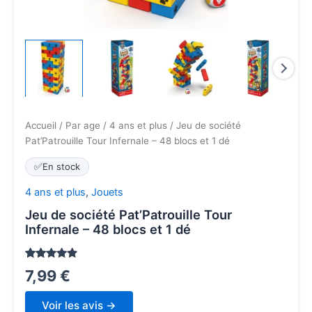
Accueil
/
Par age
/
4 ans et plus
/ Jeu de société
Pat’Patrouille Tour Infernale – 48 blocs et 1 dé
✅
En stock
4 ans et plus
,
Jouets
Jeu de société Pat’Patrouille Tour
Infernale – 48 blocs et 1 dé
Noté
1516
4.7
7,99
€
sur 5
basé sur
notations
Voir les avis →
client