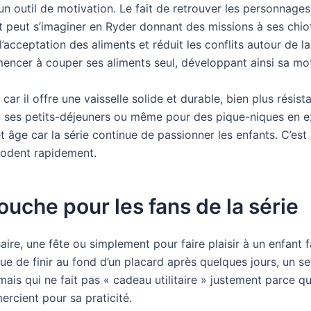
 un outil de motivation. Le fait de retrouver les personnage
nt peut s’imaginer en Ryder donnant des missions à ses chio
’acceptation des aliments et réduit les conflits autour de l
encer à couper ses aliments seul, développant ainsi sa motr
 car il offre une vaisselle solide et durable, bien plus résis
rs, ses petits-déjeuners ou même pour des pique-niques en ex
et âge car la série continue de passionner les enfants. C’es
modent rapidement.
ouche pour les fans de la série
e, une fête ou simplement pour faire plaisir à un enfant fan
ue de finir au fond d’un placard après quelques jours, un set
 mais qui ne fait pas « cadeau utilitaire » justement parce qu’
ercient pour sa praticité.