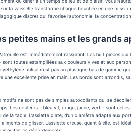
moment du dîner à un temps de jeu et de plaisir. Vous n’aurez
ur la vaisselle transforme chaque bouchée en une mission 
dagogique discret qui favorise l’autonomie, la concentration 
s petites mains et les grands a
Patrouille est immédiatement rassurant. Les huit pièces qui 
s – sont toutes estampillées aux couleurs vives et aux perso
polyéthylène utilisé n’est pas un plastique bas de gamme qui 
e une excellente prise en main. Les bords sont arrondis, sa
 motifs ne sont pas de simples autocollants qui se décollera
ps. Les couleurs – bleu vif, rouge, jaune, vert – sont celles
l de la table. L’assiette plate, d’un diamètre adapté aux po
iments de glisser. L’assiette creuse, quant à elle, est idéa
ur éviter les débordements.