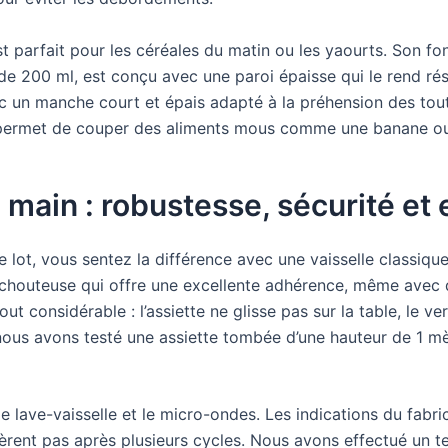
t parfait pour les céréales du matin ou les yaourts. Son fon
té de 200 ml, est conçu avec une paroi épaisse qui le rend ré
c un manche court et épais adapté à la préhension des tout-
s permet de couper des aliments mous comme une banane ou
main : robustesse, sécurité et e
lot, vous sentez la différence avec une vaisselle classiqu
chouteuse qui offre une excellente adhérence, même avec 
ut considérable : l’assiette ne glisse pas sur la table, le v
ous avons testé une assiette tombée d’une hauteur de 1 mèt
le lave-vaisselle et le micro-ondes. Les indications du fabri
ltèrent pas après plusieurs cycles. Nous avons effectué un 