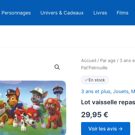
Personnages
Univers & Cadeaux
Livres
Films
Accueil
/
Par age
/
3 ans e
Pat’Patrouille
✅
En stock
3 ans et plus
,
Jouets
,
M
Lot vaisselle repa
29,95
€
Voir les avis →