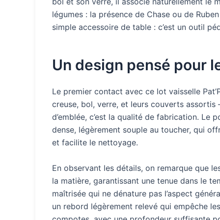
bol et son verre, il associe naturellement le 
légumes : la présence de Chase ou de Ruben s
simple accessoire de table : c’est un outil pé
Un design pensé pour le
Le premier contact avec ce lot vaisselle Pat’
creuse, bol, verre, et leurs couverts assorti
d’emblée, c’est la qualité de fabrication. Le 
dense, légèrement souple au toucher, qui offr
et facilite le nettoyage.
En observant les détails, on remarque que les
la matière, garantissant une tenue dans le tem
maîtrisée qui ne dénature pas l’aspect généra
un rebord légèrement relevé qui empêche les al
compotes, avec une profondeur suffisante po