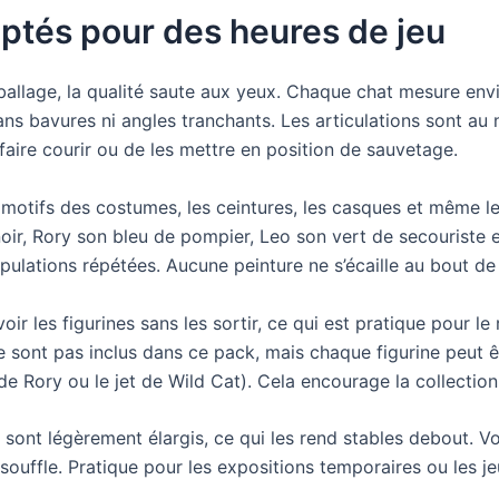
lptés pour des heures de jeu
allage, la qualité saute aux yeux. Chaque chat mesure envi
sans bavures ni angles tranchants. Les articulations sont a
 faire courir ou de les mettre en position de sauvetage.
 motifs des costumes, les ceintures, les casques et même le
ir, Rory son bleu de pompier, Leo son vert de secouriste e
ulations répétées. Aucune peinture ne s’écaille au bout de
r les figurines sans les sortir, ce qui est pratique pour le
ne sont pas inclus dans ce pack, mais chaque figurine peut ê
ory ou le jet de Wild Cat). Cela encourage la collection 
s sont légèrement élargis, ce qui les rend stables debout. V
souffle. Pratique pour les expositions temporaires ou les j