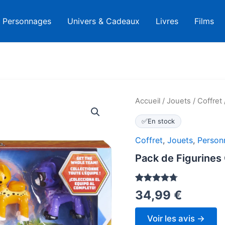
Personnages
Univers & Cadeaux
Livres
Films
Accueil
/
Jouets
/
Coffret
✅
En stock
Coffret
,
Jouets
,
Person
Pack de Figurines 
Noté
158
4.7
34,99
€
sur 5
basé sur
notations
Voir les avis →
client