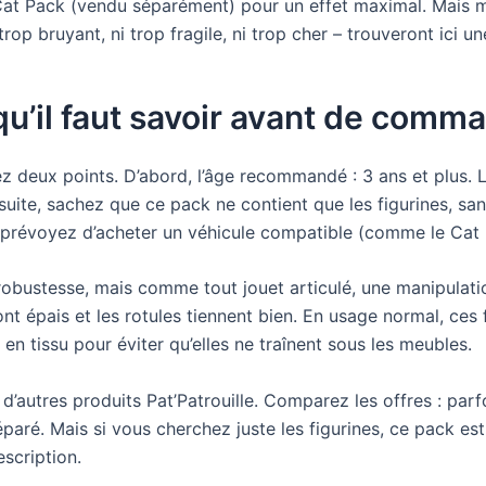
Cat Pack (vendu séparément) pour un effet maximal. Mais mê
op bruyant, ni trop fragile, ni trop cher – trouveront ici un
 qu’il faut savoir avant de comm
iez deux points. D’abord, l’âge recommandé : 3 ans et plus. 
suite, sachez que ce pack ne contient que les figurines, sa
 prévoyez d’acheter un véhicule compatible (comme le Cat P
bustesse, mais comme tout jouet articulé, une manipulation
ont épais et les rotules tiennent bien. En usage normal, ces 
en tissu pour éviter qu’elles ne traînent sous les meubles.
d’autres produits Pat’Patrouille. Comparez les offres : par
éparé. Mais si vous cherchez juste les figurines, ce pack est
scription.