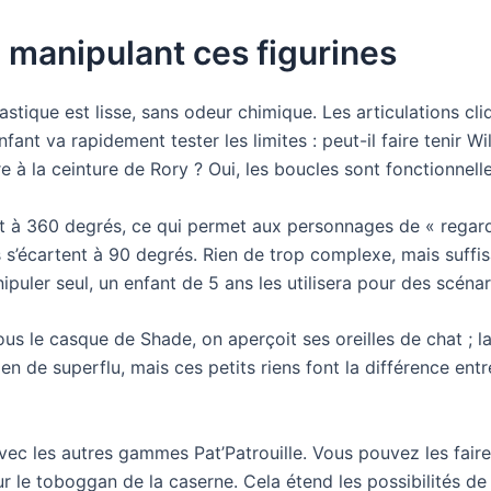
 manipulant ces figurines
plastique est lisse, sans odeur chimique. Les articulations 
nfant va rapidement tester les limites : peut-il faire tenir 
re à la ceinture de Rory ? Oui, les boucles sont fonctionnelle
nt à 360 degrés, ce qui permet aux personnages de « regard
es s’écartent à 90 degrés. Rien de trop complexe, mais suff
uler seul, un enfant de 5 ans les utilisera pour des scénar
sous le casque de Shade, on aperçoit ses oreilles de chat ; l
en de superflu, mais ces petits riens font la différence ent
avec les autres gammes Pat’Patrouille. Vous pouvez les faire
ur le toboggan de la caserne. Cela étend les possibilités de