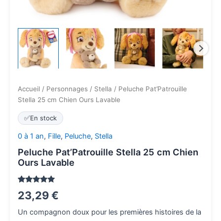
Accueil
/
Personnages
/
Stella
/ Peluche Pat’Patrouille
Stella 25 cm Chien Ours Lavable
✅
En stock
0 à 1 an
,
Fille
,
Peluche
,
Stella
Peluche Pat’Patrouille Stella 25 cm Chien
Ours Lavable
Noté
2
5
sur
23,29
€
5 basé
sur
notations
Un compagnon doux pour les premières histoires de la
client