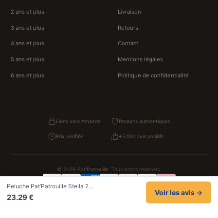
2 ans et plus
Livraison
3 ans et plus
Retours
4 ans et plus
Contact
5 ans et plus
Mentions légales
6 ans et plus
Politique de confidentialité
Liens vers Amazon
Produits authentiques
Prix vérifiés
+5 000 avis positifs
© 2026 Pat'Patrouille. Tous droits réservés.
Peluche Pat’Patrouille Stella 2…
Confidentialité
CGV
Cookies
Mentions légales
Voir les avis →
23.29 €