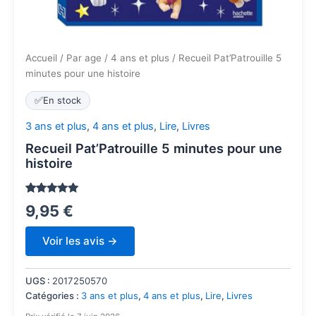
Accueil
/
Par age
/
4 ans et plus
/ Recueil Pat’Patrouille 5
minutes pour une histoire
✅
En stock
3 ans et plus
,
4 ans et plus
,
Lire
,
Livres
Recueil Pat’Patrouille 5 minutes pour une
histoire
Noté
247
4.8
9,95
€
sur 5
basé sur
notations
Voir les avis →
client
UGS :
2017250570
Catégories :
3 ans et plus
,
4 ans et plus
,
Lire
,
Livres