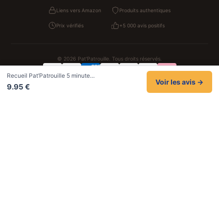
Liens vers Amazon
Produits authentiques
Prix vérifiés
+5 000 avis positifs
© 2026 Pat'Patrouille. Tous droits réservés.
Recueil Pat’Patrouille 5 minute…
Confidentialité
CGV
Cookies
Mentions légales
Voir les avis →
9.95 €
NOS UNIVERS PARTENAIRES
Pat Patrouille
PAW Patrol Shop
Lilo et Stitch
Zootopie
Novelmore
Figurine One Piece
Hot Wheels
Lego
KPop Demon Hunters
Idées cadeaux enfants
Autocadeau
Autocadeau.fr
1000 Stylos
Acheter Chaussons
Buy Slippers
Valise
Montre
Achat France
ShoppingNet
AirTag Apple
Cartouches Imprimante
Piles & Batteries
Finance Auto Maison
FIFA FC 26
IndexAI
SEO Hotline
Brainstorm Books
Faits Divers
Up Life
100g
Tout sur Dieu
Sacha Ramsey
Century Old Cards
Black Dawn
Skincare & Makeup
Meilleurs outils IA
Belles citations
Datastats
Céline en citations