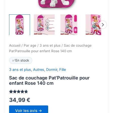
Accueil
/
Par age
/
3 ans et plus
/ Sac de couchage
Pat’Patrouille pour enfant Rose 140 cm
✅
En stock
3 ans et plus
,
Autres
,
Dormir
,
Fille
Sac de couchage Pat’Patrouille pour
enfant Rose 140 cm
Noté
29
4.5
34,99
€
sur 5
basé sur
notations
Voir les avis →
client