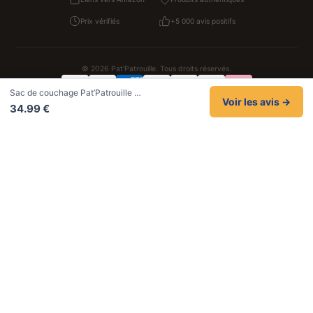
Prix vérifiés
+5 000 avis positifs
© 2026 Pat'Patrouille. Tous droits réservés.
Sac de couchage Pat’Patrouille …
Confidentialité
CGV
Cookies
Mentions légales
Voir les avis →
34.99 €
NOS UNIVERS PARTENAIRES
Pat Patrouille
PAW Patrol Shop
Lilo et Stitch
Zootopie
Novelmore
Figurine One Piece
Hot Wheels
Lego
KPop Demon Hunters
Idées cadeaux enfants
Autocadeau
Autocadeau.fr
1000 Stylos
Acheter Chaussons
Buy Slippers
Valise
Montre
Achat France
ShoppingNet
AirTag Apple
Cartouches Imprimante
Piles & Batteries
Finance Auto Maison
FIFA FC 26
IndexAI
SEO Hotline
Brainstorm Books
Faits Divers
Up Life
100g
Tout sur Dieu
Sacha Ramsey
Century Old Cards
Black Dawn
Skincare & Makeup
Meilleurs outils IA
Belles citations
Datastats
Céline en citations