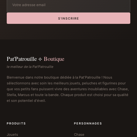
S'INSCRIRE
Pat'Patrouille ⟡
Boutique
le meilleur de la Pat'Patrouille
Bienvenue dans notre boutique dédiée à la Pat'Patrouille ! Nous
sélectionnons avec soin les meilleurs jouets, peluches et figurines pour
que vos petits fans puissent vivre des aventures inoubliables avec Chase,
Stella, Marcus et toute la bande. Chaque produit est choisi pour sa qualité
et son potentiel d'éveil.
PRODUITS
PERSONNAGES
Jouets
Chase