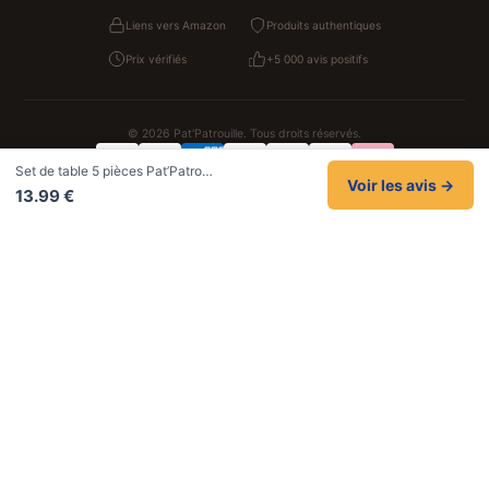
Liens vers Amazon
Produits authentiques
Prix vérifiés
+5 000 avis positifs
© 2026 Pat'Patrouille. Tous droits réservés.
Set de table 5 pièces Pat’Patro…
Confidentialité
CGV
Cookies
Mentions légales
Voir les avis →
13.99 €
NOS UNIVERS PARTENAIRES
Pat Patrouille
PAW Patrol Shop
Lilo et Stitch
Zootopie
Novelmore
Figurine One Piece
Hot Wheels
Lego
KPop Demon Hunters
Idées cadeaux enfants
Autocadeau
Autocadeau.fr
1000 Stylos
Acheter Chaussons
Buy Slippers
Valise
Montre
Achat France
ShoppingNet
AirTag Apple
Cartouches Imprimante
Piles & Batteries
Finance Auto Maison
FIFA FC 26
IndexAI
SEO Hotline
Brainstorm Books
Faits Divers
Up Life
100g
Tout sur Dieu
Sacha Ramsey
Century Old Cards
Black Dawn
Skincare & Makeup
Meilleurs outils IA
Belles citations
Datastats
Céline en citations