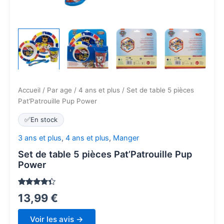
Accueil
/
Par age
/
4 ans et plus
/ Set de table 5 pièces
Pat’Patrouille Pup Power
✅
En stock
3 ans et plus
,
4 ans et plus
,
Manger
Set de table 5 pièces Pat’Patrouille Pup
Power
Noté
326
4.2
13,99
€
sur 5
basé
sur
Voir les avis →
notations