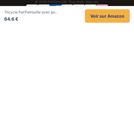
© 2026 Pat'Patrouille. Tous droits réservés.
Tricycle Pat’Patrouille avec po…
Confidentialité
CGV
Cookies
Mentions légales
Voir sur Amazon
64.6 €
NOS UNIVERS PARTENAIRES
Pat Patrouille
PAW Patrol Shop
Lilo et Stitch
Zootopie
Novelmore
Figurine One Piece
Hot Wheels
Lego
KPop Demon Hunters
Idées cadeaux enfants
Autocadeau
Autocadeau.fr
1000 Stylos
Acheter Chaussons
Buy Slippers
Valise
Montre
Achat France
ShoppingNet
AirTag Apple
Cartouches Imprimante
Piles & Batteries
Finance Auto Maison
FIFA FC 26
IndexAI
SEO Hotline
Brainstorm Books
Faits Divers
Up Life
100g
Tout sur Dieu
Sacha Ramsey
Century Old Cards
Black Dawn
Skincare & Makeup
Meilleurs outils IA
Belles citations
Datastats
Céline en citations
En tant que Partenaire Amazon, je réalise un bénéfice sur les achats remplissant
les conditions applicables.