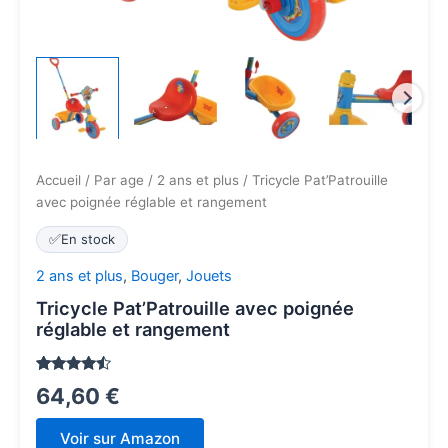
Accueil
/
Par age
/
2 ans et plus
/ Tricycle Pat’Patrouille
avec poignée réglable et rangement
✅
En stock
2 ans et plus
,
Bouger
,
Jouets
Tricycle Pat’Patrouille avec poignée
réglable et rangement
Noté
12
4.3
64,60
€
sur 5
basé
sur
Voir sur Amazon
notations