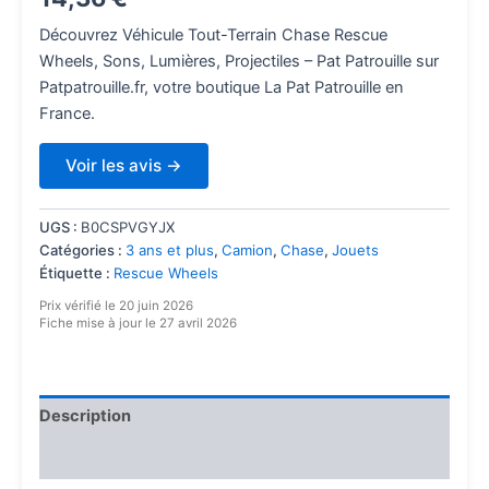
basé sur
notations
Découvrez Véhicule Tout-Terrain Chase Rescue
client
Wheels, Sons, Lumières, Projectiles – Pat Patrouille sur
Patpatrouille.fr, votre boutique La Pat Patrouille en
France.
Voir les avis →
UGS :
B0CSPVGYJX
Catégories :
3 ans et plus
,
Camion
,
Chase
,
Jouets
Étiquette :
Rescue Wheels
Prix vérifié le 20 juin 2026
Fiche mise à jour le 27 avril 2026
Description
Avis (3664)