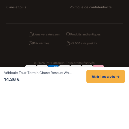
6 ans et plus
Politique de confidentialité
Liens vers Amazon
Produits authentiques
Prix vérifiés
+5 000 avis positifs
© 2026 Pat'Patrouille. Tous droits réservés.
Véhicule Tout-Terrain Chase Rescue Wh…
Confidentialité
CGV
Cookies
Mentions légales
Voir les avis →
14.36 €
NOS UNIVERS PARTENAIRES
Pat Patrouille
PAW Patrol Shop
Lilo et Stitch
Zootopie
Novelmore
Figurine One Piece
Hot Wheels
Lego
KPop Demon Hunters
Idées cadeaux enfants
Autocadeau
Autocadeau.fr
1000 Stylos
Acheter Chaussons
Buy Slippers
Valise
Montre
Achat France
ShoppingNet
AirTag Apple
Cartouches Imprimante
Piles & Batteries