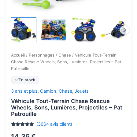
Accueil
/
Personnages
/
Chase
/ Véhicule Tout-Terrain
Chase Rescue Wheels, Sons, Lumières, Projectiles – Pat
Patrouille
✅
En stock
3 ans et plus
,
Camion
,
Chase
,
Jouets
Véhicule Tout-Terrain Chase Rescue
Wheels, Sons, Lumières, Projectiles – Pat
Patrouille
(
3664
avis client)
Noté
3664
4.8
14,36
€
sur 5