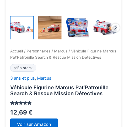
Accueil
/
Personnages
/
Marcus
/ Véhicule Figurine Marcus
Pat’Patrouille Search & Rescue Mission Détectives
✅
En stock
3 ans et plus
,
Marcus
Véhicule Figurine Marcus Pat’Patrouille
Search & Rescue Mission Détectives
Noté
118
4.7
12,69
€
sur 5
basé sur
notations
Voir sur Amazon
client