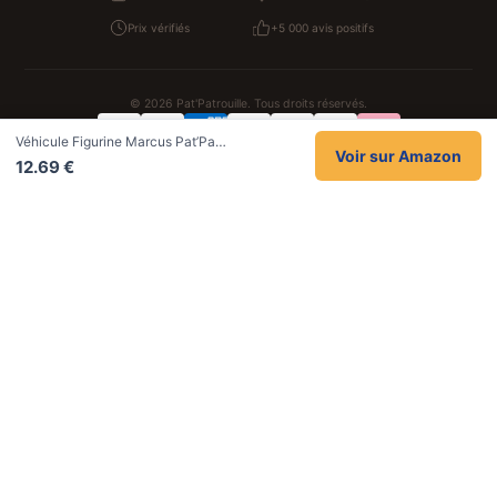
Prix vérifiés
+5 000 avis positifs
© 2026 Pat'Patrouille. Tous droits réservés.
Véhicule Figurine Marcus Pat’Pa…
Confidentialité
CGV
Cookies
Mentions légales
Voir sur Amazon
12.69 €
NOS UNIVERS PARTENAIRES
Pat Patrouille
PAW Patrol Shop
Lilo et Stitch
Zootopie
Novelmore
Figurine One Piece
Hot Wheels
Lego
KPop Demon Hunters
Idées cadeaux enfants
Autocadeau
Autocadeau.fr
1000 Stylos
Acheter Chaussons
Buy Slippers
Valise
Montre
Achat France
ShoppingNet
AirTag Apple
Cartouches Imprimante
Piles & Batteries
Finance Auto Maison
FIFA FC 26
IndexAI
SEO Hotline
Brainstorm Books
Faits Divers
Up Life
100g
Tout sur Dieu
Sacha Ramsey
Century Old Cards
Black Dawn
Skincare & Makeup
Meilleurs outils IA
Belles citations
Datastats
Céline en citations