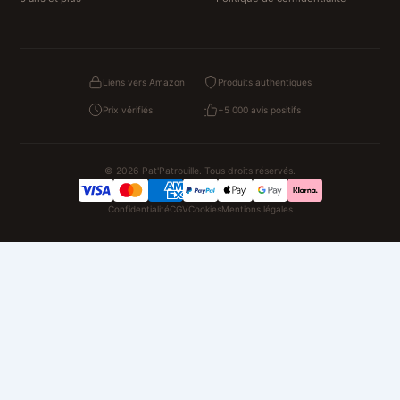
Liens vers Amazon
Produits authentiques
Prix vérifiés
+5 000 avis positifs
© 2026 Pat'Patrouille. Tous droits réservés.
Confidentialité
CGV
Cookies
Mentions légales
NOS UNIVERS PARTENAIRES
Pat Patrouille
PAW Patrol Shop
Lilo et Stitch
Zootopie
Novelmore
Figurine One Piece
Hot Wheels
Lego
KPop Demon Hunters
Idées cadeaux enfants
Autocadeau
Autocadeau.fr
1000 Stylos
Acheter Chaussons
Buy Slippers
Valise
Montre
Achat France
ShoppingNet
AirTag Apple
Cartouches Imprimante
Piles & Batteries
Finance Auto Maison
FIFA FC 26
IndexAI
SEO Hotline
Brainstorm Books