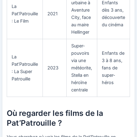
urbaine à
Enfants
La
Aventure
dès 3 ans,
Pat’Patrouille
2021
City, face
découverte
: Le Film
au maire
du cinéma
Hellinger
Super-
pouvoirs
Enfants de
La
via une
3 à 8 ans,
Pat’Patrouille
2023
météorite,
fans de
: La Super
Stella en
super-
Patrouille
héroïne
héros
centrale
Où regarder les films de la
Pat’Patrouille ?
Vous cherchez où voir les films de la Pat’Patrouille en