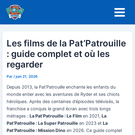
Aller
Navigation
Main
au
des
Menu
contenu
articles
Les films de la Pat’Patrouille
: guide complet et où les
regarder
Par
/
juin 21, 2026
Depuis 2013, la Pat’Patrouille enchante les enfants du
monde entier avec les aventures de Ryder et ses chiots
héroïques. Après des centaines d’épisodes télévisés, la
franchise a conquis le grand écran avec trois longs
métrages :
La Pat’Patrouille : Le Film
en 2021,
La
Pat’Patrouille : La Super Patrouille
en 2023 et
La
Pat’Patrouille : Mission Dino
en 2026. Ce guide complet