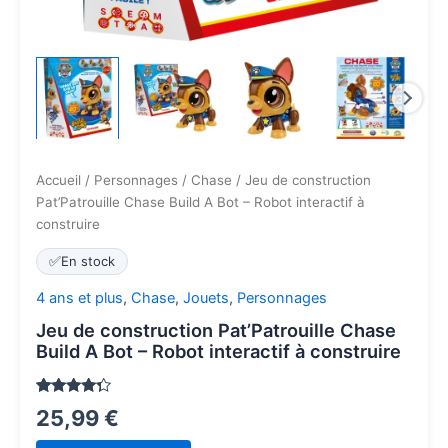
Accueil
/
Personnages
/
Chase
/ Jeu de construction
Pat’Patrouille Chase Build A Bot – Robot interactif à
construire
✅
En stock
4 ans et plus
,
Chase
,
Jouets
,
Personnages
Jeu de construction Pat’Patrouille Chase
Build A Bot – Robot interactif à construire
Noté
80
4.1
25,99
€
sur 5
basé