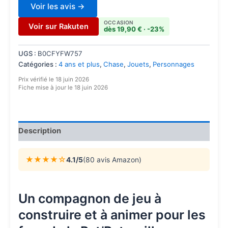
sur
Voir les avis →
notations
client
OCCASION
Voir sur Rakuten
dès 19,90 € · -23%
UGS :
B0CFYFW757
Catégories :
4 ans et plus
,
Chase
,
Jouets
,
Personnages
Prix vérifié le 18 juin 2026
Fiche mise à jour le 18 juin 2026
Description
★★★★☆
4.1/5
(80 avis Amazon)
Un compagnon de jeu à
construire et à animer pour les