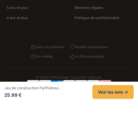
5 ans et plus
Mentions légales
6 ans et plus
Politique de confidentialité
Liens vers Amazon
Produits authentiques
Prix vérifiés
+5 000 avis positifs
© 2026 Pat'Patrouille. Tous droits réservés.
Jeu de construction Pat’Patroui…
Confidentialité
CGV
Cookies
Mentions légales
Voir les avis →
25.99 €
NOS UNIVERS PARTENAIRES
Pat Patrouille
PAW Patrol Shop
Lilo et Stitch
Zootopie
Novelmore
Figurine One Piece
Hot Wheels
Lego
KPop Demon Hunters
Idées cadeaux enfants
Autocadeau
Autocadeau.fr
1000 Stylos