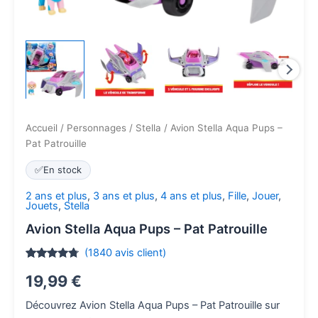
Accueil
/
Personnages
/
Stella
/ Avion Stella Aqua Pups –
Pat Patrouille
✅
En stock
2 ans et plus
,
3 ans et plus
,
4 ans et plus
,
Fille
,
Jouer
,
Jouets
,
Stella
Avion Stella Aqua Pups – Pat Patrouille
(
1840
avis client)
Noté
1840
4.6
19,99
€
sur 5
basé sur
notations
Découvrez Avion Stella Aqua Pups – Pat Patrouille sur
client