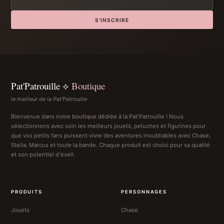
S'INSCRIRE
Pat'Patrouille ⟡
Boutique
le meilleur de la Pat'Patrouille
Bienvenue dans notre boutique dédiée à la Pat'Patrouille ! Nous
sélectionnons avec soin les meilleurs jouets, peluches et figurines pour
que vos petits fans puissent vivre des aventures inoubliables avec Chase,
Stella, Marcus et toute la bande. Chaque produit est choisi pour sa qualité
et son potentiel d'éveil.
PRODUITS
PERSONNAGES
Jouets
Chase