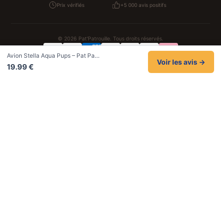
Prix vérifiés
+5 000 avis positifs
© 2026 Pat'Patrouille. Tous droits réservés.
Avion Stella Aqua Pups – Pat Pa…
Confidentialité
CGV
Cookies
Mentions légales
Voir les avis →
19.99 €
NOS UNIVERS PARTENAIRES
Pat Patrouille
PAW Patrol Shop
Lilo et Stitch
Zootopie
Novelmore
Figurine One Piece
Hot Wheels
Lego
KPop Demon Hunters
Idées cadeaux enfants
Autocadeau
Autocadeau.fr
1000 Stylos
Acheter Chaussons
Buy Slippers
Valise
Montre
Achat France
ShoppingNet
AirTag Apple
Cartouches Imprimante
Piles & Batteries
Finance Auto Maison
FIFA FC 26
IndexAI
SEO Hotline
Brainstorm Books
Faits Divers
Up Life
100g
Tout sur Dieu
Sacha Ramsey
Century Old Cards
Black Dawn
Skincare & Makeup
Meilleurs outils IA
Belles citations
Datastats
Céline en citations
En tant que Partenaire Amazon, je réalise un bénéfice sur les achats remplissant