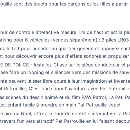
uille sont des jouets pour les garçons et les filles à partir
 de contrôle interactive mesure 1 m de haut et est la plus
rking pour 6 véhicules (vendus séparément) ; 3 piles LR03
 toit pour accéder au quartier général et appuyez sur le 
nt pour découvrir encore plus d'effets sonores et propulser
 POLICE - Installez Chase sur le siège conducteur et pl
hase faire un looping et s'élancer vers des missions de sa
 peuvent laisser libre cours à leur imagination et invent
t Patrouille ; C'est parti pour l'aventure avec Pat Patrouille
ènes du dessin animé et du film PAW Patrol, La Pat' Patro
jouet enfant facile à prendre en main Pat Patrouille Jouet
re ou Noël, offrez la Tour de contrôle interactive La Pat 
avers l'univers attractif Pat Patrouille en lui faisant décou