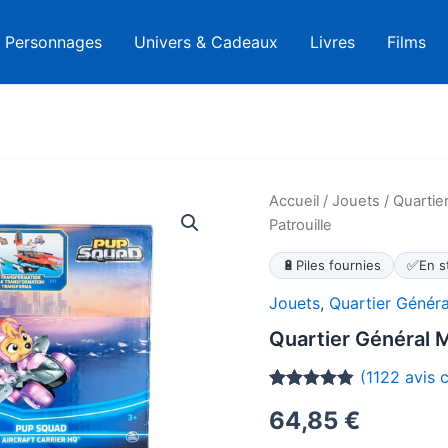
Personnages
Univers & Cadeaux
Livres
Films
Accueil
/
Jouets
/
Quartie
Patrouille
🔋
Piles fournies
✅
En s
Jouets
,
Quartier Généra
Quartier Général M
(
1122
avis c
Noté
1122
4.8
64,85
€
sur 5
basé sur