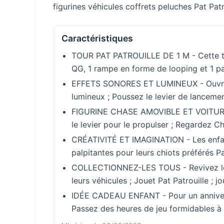
figurines véhicules coffrets peluches Pat Patro
Caractéristiques
TOUR PAT PATROUILLE DE 1 M - Cette tour
QG, 1 rampe en forme de looping et 1 pa
EFFETS SONORES ET LUMINEUX - Ouvrez le
lumineux ; Poussez le levier de lanceme
FIGURINE CHASE AMOVIBLE ET VOITURE DE
le levier pour le propulser ; Regardez C
CRÉATIVITÉ ET IMAGINATION - Les enfants
palpitantes pour leurs chiots préférés Pa
COLLECTIONNEZ-LES TOUS - Revivez les sc
leurs véhicules ; Jouet Pat Patrouille ; 
IDÉE CADEAU ENFANT - Pour un anniversai
Passez des heures de jeu formidables à tr