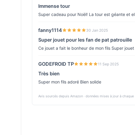
Immense tour
Super cadeau pour Noël! La tour est géante et ell
fanny1114
30 Jan 2025
Super jouet pour les fan de pat patrouille
Ce jouet a fait le bonheur de mon fils Super jouet
GODEFROID TP
11 Sep 2025
Très bien
Super mon fils adoré Bien solide
Avis sourcés depuis Amazon · données mises à jour à chaque