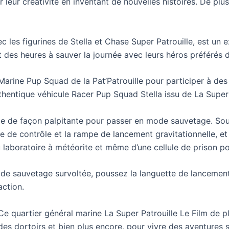
leur créativité en inventant de nouvelles histoires. De plus, 
ec les figurines de Stella et Chase Super Patrouille, est un
 des heures à sauver la journée avec leurs héros préférés de
arine Pup Squad de la Pat’Patrouille pour participer à des
hentique véhicule Racer Pup Squad Stella issu de La Super P
 de façon palpitante pour passer en mode sauvetage. Soule
e de contrôle et la rampe de lancement gravitationnelle, et
u laboratoire à météorite et même d’une cellule de prison po
e sauvetage survoltée, poussez la languette de lancement
action.
uartier général marine La Super Patrouille Le Film de pl
 des dortoirs et bien plus encore, pour vivre des aventures s