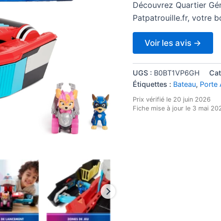
notations
Découvrez Quartier Géné
client
Patpatrouille.fr, votre 
Voir les avis →
UGS :
B0BT1VP6GH
Cat
Étiquettes :
Bateau
,
Porte 
Prix vérifié le 20 juin 2026
Fiche mise à jour le 3 mai 20